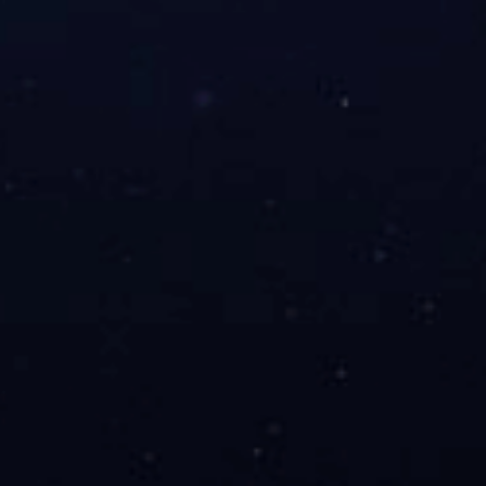
系方式
电话
17220443502
邮箱
welltrainedundefined
地址
北京市海淀区西北旺东路10号院东区13号楼