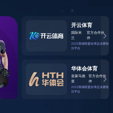
询
星空官网登录
发送消息