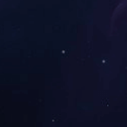
面地理解其个人价值，也能领悟到团结奋进、
逐梦绿茵场！
上一篇
邮箱订阅
我们提供信息丰富的月度技术通讯-请查看。