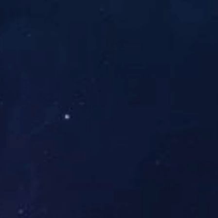
篮球明星与乔欣的甜蜜互动揭秘他们
的爱情故事与运动精神的完美结合
2026-06-13
小孩哥全明星篮球赛精彩回顾与成
长故事分享
2026-05-24
辽宁篮球明星的辉煌历程与未来
发展展望
2026-05-23
足球明星的传奇人生与场上风采
展现
2026-05-23
足球明星们如何看待C罗的职业生
涯与个人魅力分析